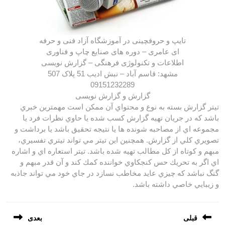
تایپ و حروفچینی در آموزشگاه آزاد فنی و حرفه
ای عامری – دوره های صنایع چاپ و فناوری
اطلاعات و تکنولوژی فرهنگی – گزارش نویسی
مشهد: قاسم آباد – نبش ادیب 51 پلاک 507
09151232289
گزارش و گزارش نویسی
تيتر گزارش بسته به نوع و محتواي آن ممكن است مهمترين خبري
باشد كه در جريان تهيه گزارش كسب شده يا حاوي نظرات فرد يا
مجموعه اي از مصاحبه شونده ها يا نتيجه تحقيق باشد يا برداشت و
تصويري كلي از گزارش. همچنين اين تيتر مي تواند تيتري تفسيري،
مبهم و كوتاه از كل مطالب تهيه شده باشد. تيتر استعاره اي و اشاره
اي اگر به تحريك حس كنجكاوي خواننده كمك كند و آن قدر مبهم و
گنگ نباشد كه چيزي عايد مخاطب نسازد در جاي خود مي تواند جاذبه
و زيبايي خاصي داشته باشد.
راهبری
قبلی
بعدی
نوشته