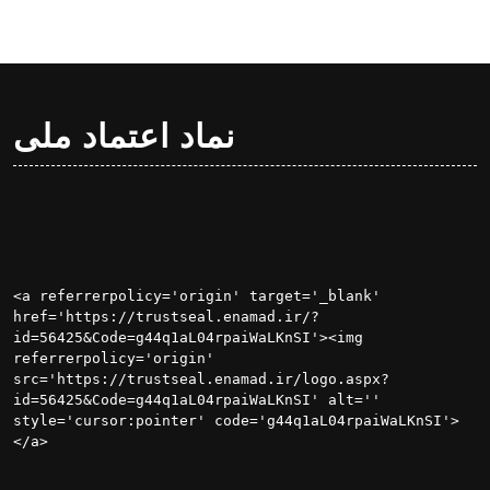
نماد اعتماد ملی
<a referrerpolicy='origin' target='_blank' 
href='https://trustseal.enamad.ir/?
id=56425&Code=g44q1aL04rpaiWaLKnSI'><img 
referrerpolicy='origin' 
src='https://trustseal.enamad.ir/logo.aspx?
id=56425&Code=g44q1aL04rpaiWaLKnSI' alt='' 
style='cursor:pointer' code='g44q1aL04rpaiWaLKnSI'>
</a>