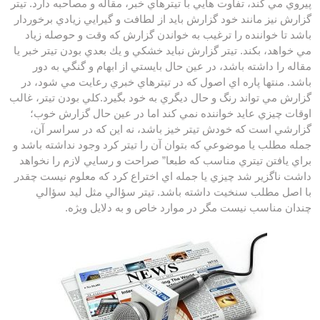
پيروي مي كند، تفاوت هايي با تيترهاي خبر، مقاله و مصاحبه دارد. تيتر
گزارش نيز مانند خود گزارش بايد از لطافت و گيرايي زيادي برخوردار
باشد تا خواننده را ترغيب به خواندن گزارش كه وقت و حوصله زياد
مي خواهد، بكند. تيتر گزارش نبايد خشكي و يك بعدي بودن تيتر خبر يا
مقاله را داشته باشد، در عين حال بايستي از ابهام و گنگي به دور
باشد. منتها پاره اي اصول كه در تيترهاي خبري رعايت مي شود، در
گزارش مي تواند رنگ و حال ديگري به خود بگيرد.كلي بودن تيتر، غالب
اوقات چيزي عايد خواننده نمي كند اما در عين حال گزارش خوب؛
گزارشي است كه خودش تيتر خيز باشد، نه اين كه در سراسر آن،
جمله مطلب يا موضوعي كه بتوان آن را تيتر كرد وجود نداشته باشد و
براي يافتن تيتري مناسب كه طبعا” صراحت و رسايي لازم را نخواهد
داشت ناگزير شد چيزي يا جمله اي اختراع كرد كه معلوم نيست چقدر
با اصل مطلب سنخيت داشته باشد. تيتر سؤالي مثل ليد سؤالي
چندان مناسب نيست مگر در موارد خاص و به دلايل ويژه.