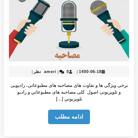
ameri
1400-
1400-06-18
0 نظر
ameri
|
|
|
06-
18
برخی ويژگی ها و تفاوت های مصاحبه های مطبوعاتی، راديویی
و تلویزیونی اصول كلی مصاحبه های مطبوعاتي و راديو
تلويزيوني […]
ادامه
ادامه مطلب
مطلب