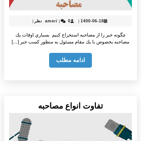
ameri
1400-
1400-06-18
0 نظر
ameri
|
|
|
06-
18
چگونه خبر را از مصاحبه استخراج کنیم بسياري اوقات يك
مصاحبه بخصوص با يك مقام مسئول به منظور كسب خبر […]
ادامه
ادامه مطلب
مطلب
تفاوت
تفاوت انواع مصاحبه
انواع
مصاحبه