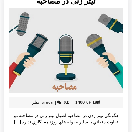
تيتر
تيتر زنی در مصاحبه
زنی
در
مصاحبه
ameri
1400-
1400-06-18
0 نظر
ameri
|
|
|
06-
18
چگونگی تيتر زدن در مصاحبه اصول تيتر زني در مصاحبه نيز
تفاوت چنداني با ساير مقوله هاي روزنامه نگاري ندارد […]