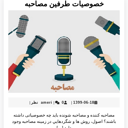
خصوصيا
خصوصيات طرفین مصاحبه
طرفین
مصاحبه
ameri
1399-
1399-06-18
0 نظر
ameri
|
|
|
06-
18
مصاحبه كننده و مصاحبه شونده باید چه خصوصیاتی داشته
باشند؟ اصول، روش ها و شگردهايي در زمينه مصاحبه وجود
دارد […]