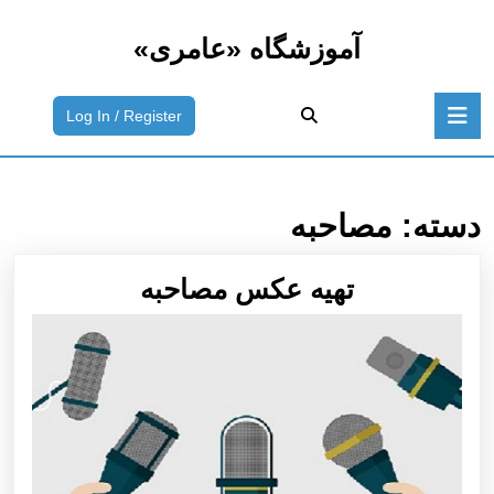
رش
ه
آموزشگاه «عامری»
حتوا
رش
باز
ه
ورود
Log In / Register
دکمه
حتوا
به
سیستم
/
ثبت
دسته:
مصاحبه
نام
تهيه
تهيه عكس مصاحبه
عكس
مصاحبه