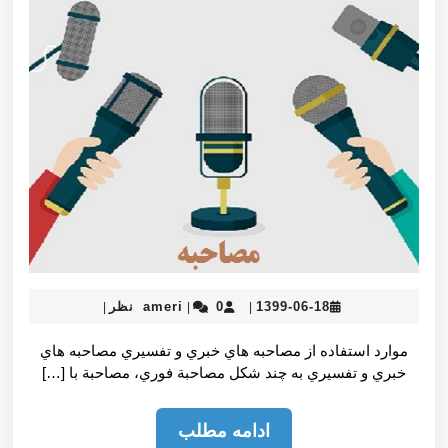
و
تفسيری
ameri
1399-
1399-06-18
0 نظر
ameri
|
|
|
06-
18
موارد استفاده از مصاحبه هاي خبري و تفسيري مصاحبه هاي
خبري و تفسيري به چند شكل مصاحبة فوري، مصاحبة با […]
ادامه
ادامه مطلب