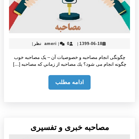
ameri
1399-
1399-06-18
0 نظر
ameri
|
|
|
06-
18
چگونگی انجام مصاحبه و خصوصيات آن – یک مصاحبه خوب
چگونه انجام می شود؟ يك مصاحبه از زماني كه مصاحبه […]
ادامه
ادامه مطلب
مطلب
مصاحبه
مصاحبه خبری و تفسيری
خبری