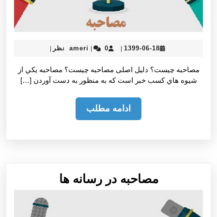
ameri
1399-
1399-06-18
0 نظر
ameri
|
|
|
06-
18
مصاحبه چيست؟ دلیل اصلی مصاحبه چیست؟ مصاحبه يكي از
شيوه هاي كسب خبر است كه به منظور به دست آوردن […]
ادامه
ادامه مطلب
مطلب
مصاحبه
مصاحبه در رسانه ها
در
رسانه