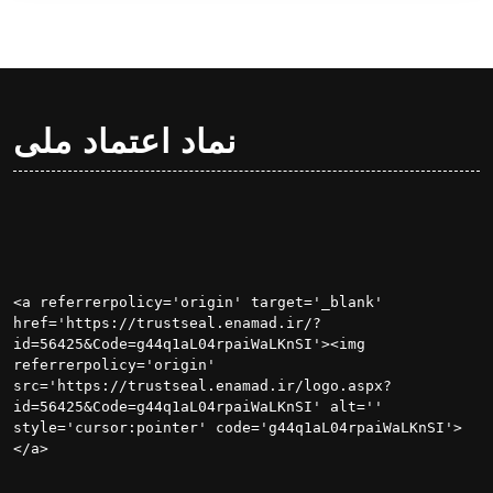
نماد اعتماد ملی
<a referrerpolicy='origin' target='_blank' 
href='https://trustseal.enamad.ir/?
id=56425&Code=g44q1aL04rpaiWaLKnSI'><img 
referrerpolicy='origin' 
src='https://trustseal.enamad.ir/logo.aspx?
id=56425&Code=g44q1aL04rpaiWaLKnSI' alt='' 
style='cursor:pointer' code='g44q1aL04rpaiWaLKnSI'>
</a>