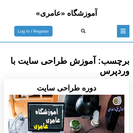
رش
ه
آموزشگاه «عامری»
حتوا
رش
باز
ه
ورود
Log In / Register
دکمه
حتوا
به
سیستم
/
ثبت
برچسب:
آموزش طراحی سایت با
نام
وردپرس
دوره
دوره طراحی سایت
طراحی
سایت