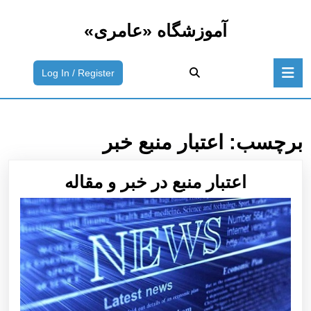
رش
ه
آموزشگاه «عامری»
حتوا
رش
باز
ه
ورود
Log In / Register
دکمه
حتوا
به
سیستم
/
ثبت
برچسب:
اعتبار منبع خبر
نام
اعتبار
اعتبار منبع در خبر و مقاله
منبع
در
خبر
و
مقاله