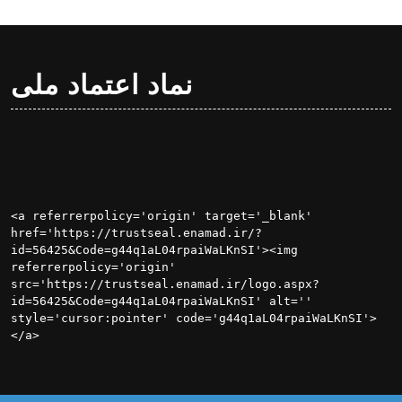
نماد اعتماد ملی
<a referrerpolicy='origin' target='_blank' 
href='https://trustseal.enamad.ir/?
id=56425&Code=g44q1aL04rpaiWaLKnSI'><img 
referrerpolicy='origin' 
src='https://trustseal.enamad.ir/logo.aspx?
id=56425&Code=g44q1aL04rpaiWaLKnSI' alt='' 
style='cursor:pointer' code='g44q1aL04rpaiWaLKnSI'>
</a>