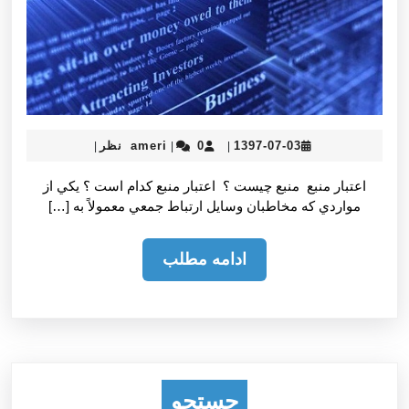
ameri
1397-
1397-07-03
0 نظر
ameri
|
|
|
07-
03
اعتبار منبع منبع چيست ؟ اعتبار منبع كدام است ؟ يكي از
مواردي كه مخاطبان وسايل ارتباط جمعي معمولاً به […]
ادامه
ادامه مطلب
مطلب
جستجو