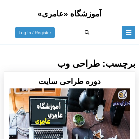
رش
ه
آموزشگاه «عامری»
حتوا
رش
باز
ه
ورود
Log In / Register
دکمه
حتوا
به
سیستم
/
ثبت
برچسب:
طراحی وب
نام
دوره
دوره طراحی سایت
طراحی
سایت