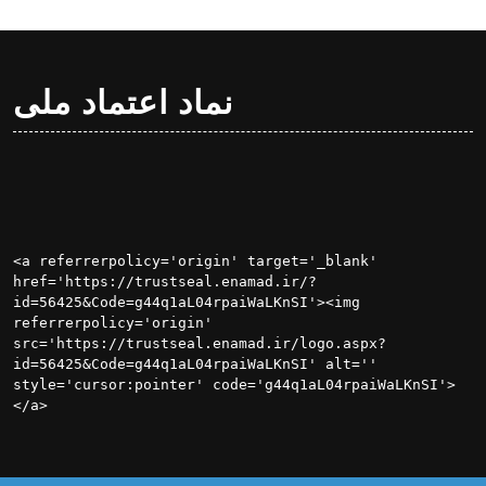
نماد اعتماد ملی
<a referrerpolicy='origin' target='_blank' 
href='https://trustseal.enamad.ir/?
id=56425&Code=g44q1aL04rpaiWaLKnSI'><img 
referrerpolicy='origin' 
src='https://trustseal.enamad.ir/logo.aspx?
id=56425&Code=g44q1aL04rpaiWaLKnSI' alt='' 
style='cursor:pointer' code='g44q1aL04rpaiWaLKnSI'>
</a>