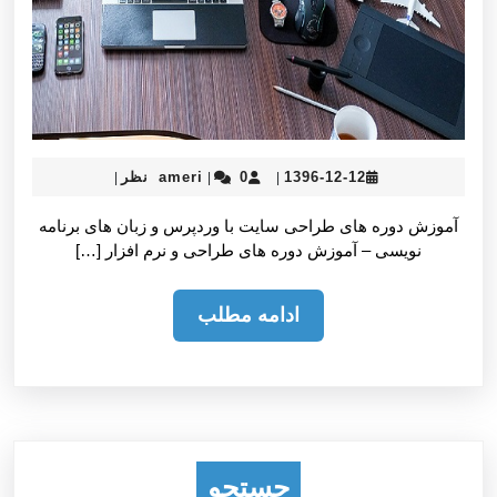
ameri
1396-
1396-12-12
0 نظر
ameri
|
|
|
12-
12
آموزش دوره های طراحی سایت با وردپرس و زبان های برنامه
نویسی – آموزش دوره های طراحی و نرم افزار […]
ادامه
ادامه مطلب
مطلب
جستجو