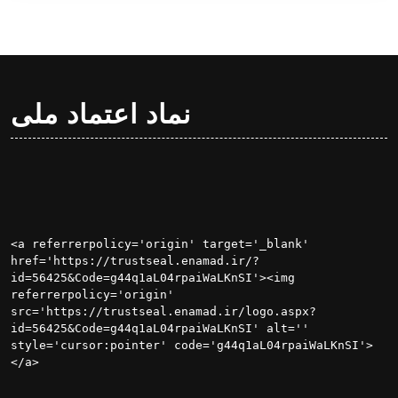
نماد اعتماد ملی
<a referrerpolicy='origin' target='_blank' 
href='https://trustseal.enamad.ir/?
id=56425&Code=g44q1aL04rpaiWaLKnSI'><img 
referrerpolicy='origin' 
src='https://trustseal.enamad.ir/logo.aspx?
id=56425&Code=g44q1aL04rpaiWaLKnSI' alt='' 
style='cursor:pointer' code='g44q1aL04rpaiWaLKnSI'>
</a>