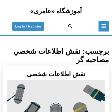
رش
ه
آموزشگاه «عامری»
حتوا
رش
باز
ه
ورود
Log In / Register
دکمه
حتوا
به
سیستم
/
ثبت
برچسب:
نقش اطلاعات شخصي
نام
مصاحبه گر
نقش
نقش اطلاعات شخصی
اطلاعات
شخصی