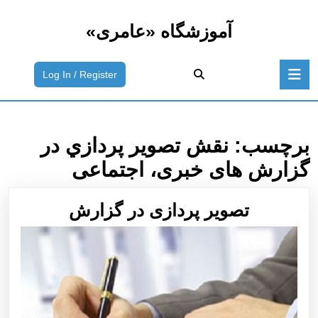
رش
ه
آموزشگاه «عامری»
حتوا
رش
باز
ه
ورود
Log In / Register
دکمه
حتوا
به
سیستم
/
ثبت
برچسب:
نقش تصوير پردازي در
نام
گزارش های خبری، اجتماعی
تصوير
تصوير پردازی در گزارش
پردازی
در
گزارش