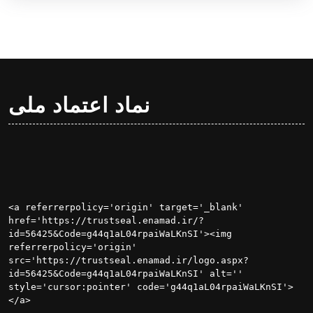
نماد اعتماد ملی
<a referrerpolicy='origin' target='_blank' 
href='https://trustseal.enamad.ir/?
id=56425&Code=g44q1aL04rpaiWaLKnSI'><img 
referrerpolicy='origin' 
src='https://trustseal.enamad.ir/logo.aspx?
id=56425&Code=g44q1aL04rpaiWaLKnSI' alt='' 
style='cursor:pointer' code='g44q1aL04rpaiWaLKnSI'>
</a>