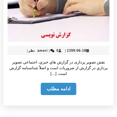
ameri
1399-
1399-06-18
0 نظر
ameri
|
|
|
06-
18
نقش تصوير پردازی در گزارش هاي خبري، اجتماعي تصوير
پردازي در گزارش از ضروريات است و اصلاً شناسنامه گزارش
است. […]
ادامه
ادامه مطلب
مطلب