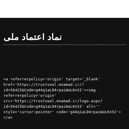
نماد اعتماد ملی
<a referrerpolicy='origin' target='_blank' 
href='https://trustseal.enamad.ir/?
id=56425&Code=g44q1aL04rpaiWaLKnSI'><img 
referrerpolicy='origin' 
src='https://trustseal.enamad.ir/logo.aspx?
id=56425&Code=g44q1aL04rpaiWaLKnSI' alt='' 
style='cursor:pointer' code='g44q1aL04rpaiWaLKnSI'>
</a>